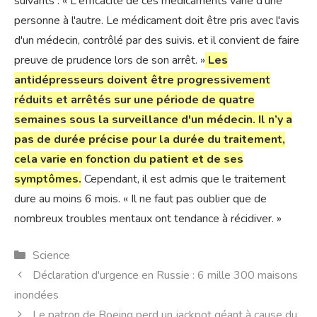
suivants : « L'efficacité de ces médicaments varie d'une
personne à l'autre. Le médicament doit être pris avec l'avis
d'un médecin, contrôlé par des suivis. et il convient de faire
preuve de prudence lors de son arrêt. »
Les
antidépresseurs doivent être progressivement
réduits et arrêtés sur une période de quatre
semaines sous la surveillance d'un médecin. Il n’y a
pas de durée précise pour la durée du traitement,
cela varie en fonction du patient et de ses
symptômes.
Cependant, il est admis que le traitement
dure au moins 6 mois. « Il ne faut pas oublier que de
nombreux troubles mentaux ont tendance à récidiver. »
Catégories
Science
Déclaration d'urgence en Russie : 6 mille 300 maisons
inondées
Le patron de Boeing perd un jackpot géant à cause du