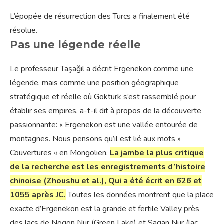
L’épopée de résurrection des Turcs a finalement été
résolue.
Pas une légende réelle
Le professeur Taşağıl a décrit Ergenekon comme une
légende, mais comme une position géographique
stratégique et réelle où Göktürk s’est rassemblé pour
établir ses empires, a-t-il dit à propos de la découverte
passionnante: « Ergenekon est une vallée entourée de
montagnes. Nous pensons qu’il est lié aux mots »
Couvertures « en Mongolien.
La jambe la plus critique
de la recherche est les enregistrements d’histoire
chinoise (Zhoushu et al.), Qui a été écrit en 626 et
1055 après JC.
Toutes les données montrent que la place
exacte d’Ergenekon est la grande et fertile Valley près
des lacs de Nogon Nur (Green Lake) et Sagan Nur (lac