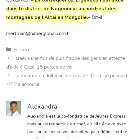
dans le district de Nogoonnur au nord-est des
montagnes de l’Altai en Mongolie.
« Dit-il.
mert.inan@haberglobal.com.tr
Catégories
Science
Israël a une fois de plus frappé des gens en attente
d’aide à Gaza: 18 pertes de vie
La montée du dollar au-dessus de 41 TL se poursuit …
MTP a annoncé
Alexandra
Alexandra est la co-fondatrice de Jeunes Express,
mais aussi rédactrice en chef, où elle éclaire avec
passion les initiatives durables qui redéfinissent le