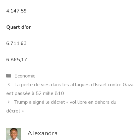
4.147,59
Quart d’or
6.711,63
6 865,17
Catégories
Economie
La perte de vies dans les attaques d’Israël contre Gaza
est passée à 52 mille 810
Trump a signé le décret « vol libre en dehors du
décret »
Alexandra