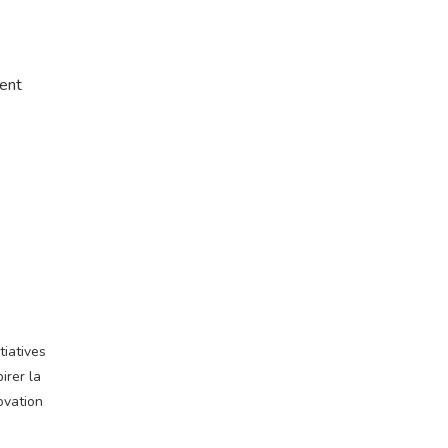
ient
tiatives
irer la
ovation