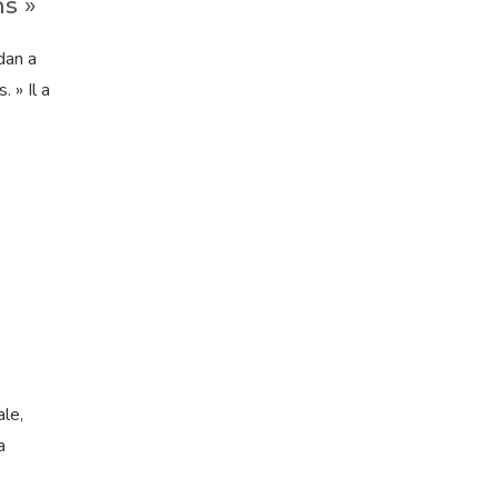
s »
dan a
 » Il a
ale,
a