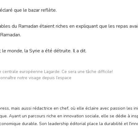
claré que le bazar reflète.
bles du Ramadan étaient riches en expliquant que les repas ava
u Ramadan.
e monde, la Syrie a été détruite. Il a dit.
e centrale européenne Lagarde: Ce sera une tâche difficile!
onnaître notre visage depuis l’espace
ss, mais aussi rédactrice en chef, où elle éclaire avec passion les ini
e. Ayant un parcours riche en innovation sociale, elle se dédie à insp
nomique durable. Son leadership éditorial place la durabilité et l'inn