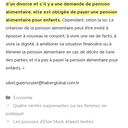
d’un divorce et s’il y a une demande de pension
alimentaire, elle est obligée de payer une pension
alimentaire pour enfants.
Cependant, selon la loi; Le
créancier de la pension alimentaire peut être invité à
épouser à nouveau le conjoint, à vivre une vie de facto, à
vivre la dignité, à améliorer sa situation financière ou à
éliminer la pension alimentaire en cas de décès de l’une
des parties et n’a pas à payer la pension alimentaire pour
enfants. «
sibel.gulersoyler@haberglobal.com.tr
Catégories
Economie
Quatre vérités surprenantes sur les femmes en
politique!
Les pouvoirs d’Elon Musk étaient limités