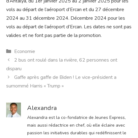
d’Antalya, du 1er janvier 2025 au 2 janvier 2025 pour les
vols au départ de l’aéroport d’Ercan et du 27 décembre
2024 au 31 décembre 2024. Décembre 2024 pour les
vols au départ de l’aéroport d’Ercan. Les dates ne sont pas
valides et ne font pas partie de la promotion.
Catégories
Economie
2 bus ont roulé dans la rivière, 62 personnes ont
disparu
Gaffe après gaffe de Biden ! Le vice-président a
surnommé Harris « Trump »
Alexandra
Alexandra est la co-fondatrice de Jeunes Express,
mais aussi rédactrice en chef, où elle éclaire avec
passion les initiatives durables qui redéfinissent le