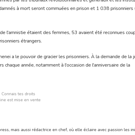
amnés par les tribunaux révolutionnaires et généraux et les instit
ondamnés à mort seront commuées en prison et 1 038 prisonniers 
 de l'amnistie étaient des femmes, 53 avaient été reconnues cou
risonniers étrangers.
menei a le pouvoir de gracier les prisonniers. À la demande de la j
ers chaque année, notamment à l'occasion de l'anniversaire de la
! Connais tes droits
usine est mise en vente
ss, mais aussi rédactrice en chef, où elle éclaire avec passion les ini