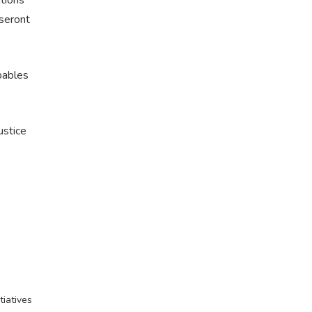
utions
seront
pables
ustice
tiatives