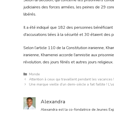
Selon la décision, qui concerne les prisonniers cond
judiciaires des forces armées, les peines de 29 c
libérés.
Il a été indiqué que 182 des personnes bénéficiant
d'accusations liées à la sécurité et 30 étaient des p
Selon l’article 110 de la Constitution iranienne, Kha
iranienne, Khamenei accorde l'amnistie aux prisonni
révolution, des jours fériés et autres jours religieux.
Catégories
Monde
Attention à ceux qui travaillent pendant les vacances 
Une marque vieille d’un demi-siècle a fait faillite ! L'
Alexandra
Alexandra est la co-fondatrice de Jeunes Expre