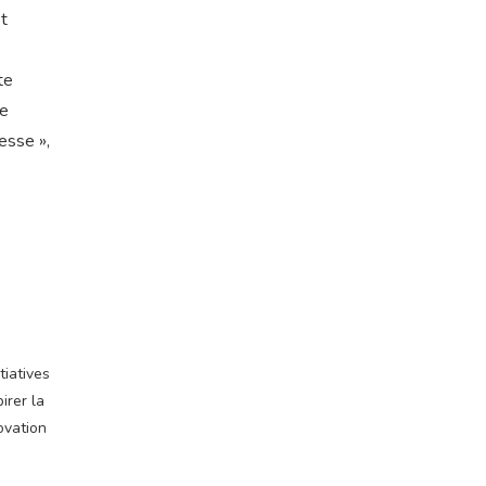
t
te
ne
esse »,
tiatives
irer la
ovation