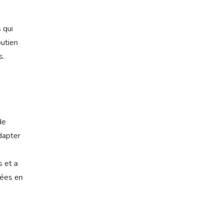
 qui
outien
s.
de
dapter
s et a
gées en