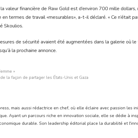
 valeur financière de Raw Gold est d’environ 700 mille dollars, 
ue en termes de travail «mesurables», a-t-il déclaré. « Ce n’était p
ré Skoulios.
ures de sécurité avaient été augmentées dans la galerie où le 
usqu’à la prochaine annonce.
 femme »
de la façon de partager les États-Unis et Gaza
ss, mais aussi rédactrice en chef, où elle éclaire avec passion les ini
e. Ayant un parcours riche en innovation sociale, elle se dédie à insp
nomique durable. Son leadership éditorial place la durabilité et l'inn