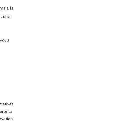
mais la
as une
vol a
tiatives
irer la
ovation