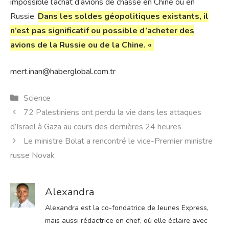
impossible l’achat d’avions de chasse en Chine ou en
Russie.
Dans les soldes géopolitiques existants, il
n’est pas significatif ou possible d’acheter des
avions de la Russie ou de la Chine. «
mert.inan@haberglobal.com.tr
Catégories
Science
72 Palestiniens ont perdu la vie dans les attaques
d’Israël à Gaza au cours des dernières 24 heures
Le ministre Bolat a rencontré le vice-Premier ministre
russe Novak
Alexandra
Alexandra est la co-fondatrice de Jeunes Express,
mais aussi rédactrice en chef, où elle éclaire avec