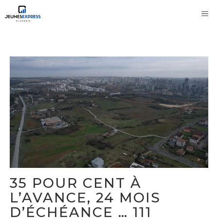
Aller
M
au
contenu
35 POUR CENT À
L’AVANCE, 24 MOIS
D’ÉCHÉANCE … 111